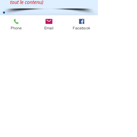
tout le contenu)
UN CHÈQUE DE 100$ PAR ENFANT
(Le 21 novembre 2017)
Phone
Email
Facebook
Les parents québécois recevront un
chèque de 100 $ pour chaque enfant
d’âge scolaire juste avant la rentrée de
septembre 2018
(Pour visionner le contenu, cliquez sur le
fichier PDF)
Chèque de 100 $
Suivez nous sur Facebook